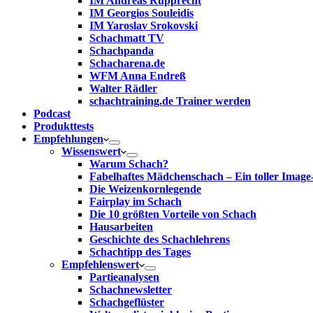
IM Andreas Rupprecht
IM Georgios Souleidis
IM Yaroslav Srokovski
Schachmatt TV
Schachpanda
Schacharena.de
WFM Anna Endreß
Walter Rädler
schachtraining.de Trainer werden
Podcast
Produkttests
Empfehlungen
Wissenswert
Warum Schach?
Fabelhaftes Mädchenschach – Ein toller Image
Die Weizenkornlegende
Fairplay im Schach
Die 10 größten Vorteile von Schach‎
Hausarbeiten
Geschichte des Schachlehrens
Schachtipp des Tages
Empfehlenswert
Partieanalysen
Schachnewsletter
Schachgeflüster