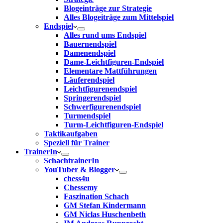
Blogeinträge zur Strategie
Alles Blogeiträge zum Mittelspiel
Endspiel
Alles rund ums Endspiel
Bauernendspiel
Damenendspiel
Dame-Leichtfiguren-Endspiel
Elementare Mattführungen
Läuferendspiel
Leichtfigurenendspiel
Springerendspiel
Schwerfigurenendspiel
Turmendspiel
Turm-Leichtfiguren-Endspiel
Taktikaufgaben
Speziell für Trainer
TrainerIn
SchachtrainerIn
YouTuber & Blogger
chess4u
Chessemy
Faszination Schach
GM Stefan Kindermann
GM Niclas Huschenbeth