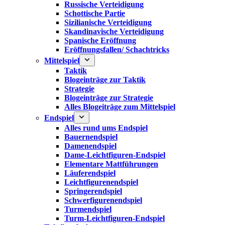
Russische Verteidigung
Schottische Partie
Sizilianische Verteidigung
Skandinavische Verteidigung
Spanische Eröffnung
Eröffnungsfallen/ Schachtricks
Mittelspiel
Taktik
Blogeinträge zur Taktik
Strategie
Blogeinträge zur Strategie
Alles Blogeiträge zum Mittelspiel
Endspiel
Alles rund ums Endspiel
Bauernendspiel
Damenendspiel
Dame-Leichtfiguren-Endspiel
Elementare Mattführungen
Läuferendspiel
Leichtfigurenendspiel
Springerendspiel
Schwerfigurenendspiel
Turmendspiel
Turm-Leichtfiguren-Endspiel