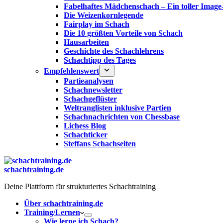
Fabelhaftes Mädchenschach – Ein toller Image
Die Weizenkornlegende
Fairplay im Schach
Die 10 größten Vorteile von Schach‎
Hausarbeiten
Geschichte des Schachlehrens
Schachtipp des Tages
Empfehlenswert
Partieanalysen
Schachnewsletter
Schachgeflüster
Weltranglisten inklusive Partien
Schachnachrichten von Chessbase
Lichess Blog
Schachticker
Steffans Schachseiten
schachtraining.de
Deine Plattform für strukturiertes Schachtraining
Über schachtraining.de
Training/Lernen
Wie lerne ich Schach?