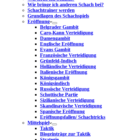
Wie bringe ich anderen Schach bei?
Schachtrainer werden
Grundlagen des Schachspiels
Eröffnung
Belgrader Gambit
Caro-Kann Verteidigung
Damengambit
Englische Eröffnung
Evans Gambit
Französische Verteidigung
Grünfeld-Indisch
Holländische Verteidigung
Italienische Eröffnung
Königsgambit
Königsindisch
Russische Verteidigung
Schottische Partie
Sizilianische Verteidigung
Skandinavische Verteidigung
Spanische Eröffnung
Eröffnungsfallen/ Schachtricks
Mittelspiel
Taktik
Blogeinträge zur Taktik
Strategie