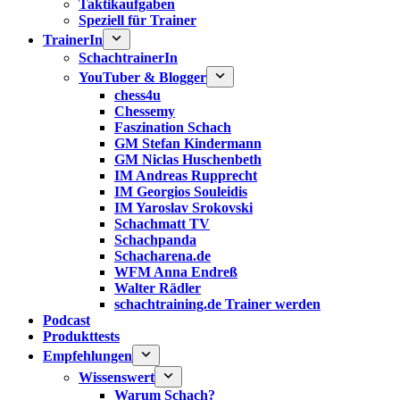
Taktikaufgaben
Speziell für Trainer
TrainerIn
SchachtrainerIn
YouTuber & Blogger
chess4u
Chessemy
Faszination Schach
GM Stefan Kindermann
GM Niclas Huschenbeth
IM Andreas Rupprecht
IM Georgios Souleidis
IM Yaroslav Srokovski
Schachmatt TV
Schachpanda
Schacharena.de
WFM Anna Endreß
Walter Rädler
schachtraining.de Trainer werden
Podcast
Produkttests
Empfehlungen
Wissenswert
Warum Schach?