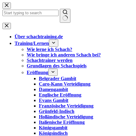
Zum
Inhalt
springen
Keine
Ergebnisse
Über schachtraining.de
Training/Lernen
Wie lerne ich Schach?
Wie bringe ich anderen Schach bei?
Schachtrainer werden
Grundlagen des Schachspiels
Eröffnung
Belgrader Gambit
Caro-Kann Verteidigung
Damengambit
Englische Eröffnung
Evans Gambit
Französische Verteidigung
Grünfeld-Indisch
Holländische Verteidigung
Italienische Eröffnung
Königsgambit
Königsindisch