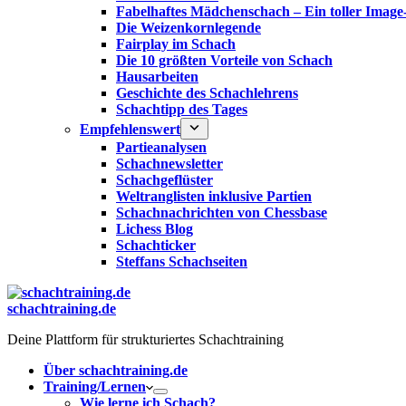
Fabelhaftes Mädchenschach – Ein toller Image
Die Weizenkornlegende
Fairplay im Schach
Die 10 größten Vorteile von Schach‎
Hausarbeiten
Geschichte des Schachlehrens
Schachtipp des Tages
Empfehlenswert
Partieanalysen
Schachnewsletter
Schachgeflüster
Weltranglisten inklusive Partien
Schachnachrichten von Chessbase
Lichess Blog
Schachticker
Steffans Schachseiten
schachtraining.de
Deine Plattform für strukturiertes Schachtraining
Über schachtraining.de
Training/Lernen
Wie lerne ich Schach?