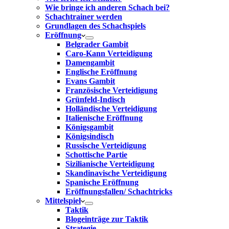
Wie bringe ich anderen Schach bei?
Schachtrainer werden
Grundlagen des Schachspiels
Eröffnung
Belgrader Gambit
Caro-Kann Verteidigung
Damengambit
Englische Eröffnung
Evans Gambit
Französische Verteidigung
Grünfeld-Indisch
Holländische Verteidigung
Italienische Eröffnung
Königsgambit
Königsindisch
Russische Verteidigung
Schottische Partie
Sizilianische Verteidigung
Skandinavische Verteidigung
Spanische Eröffnung
Eröffnungsfallen/ Schachtricks
Mittelspiel
Taktik
Blogeinträge zur Taktik
Strategie