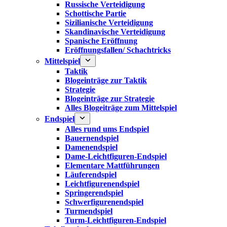
Russische Verteidigung
Schottische Partie
Sizilianische Verteidigung
Skandinavische Verteidigung
Spanische Eröffnung
Eröffnungsfallen/ Schachtricks
Mittelspiel
Taktik
Blogeinträge zur Taktik
Strategie
Blogeinträge zur Strategie
Alles Blogeiträge zum Mittelspiel
Endspiel
Alles rund ums Endspiel
Bauernendspiel
Damenendspiel
Dame-Leichtfiguren-Endspiel
Elementare Mattführungen
Läuferendspiel
Leichtfigurenendspiel
Springerendspiel
Schwerfigurenendspiel
Turmendspiel
Turm-Leichtfiguren-Endspiel