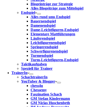
Blogeinträge zur Strategie
Alles Blogeiträge zum Mittelspiel
Endspiel
Alles rund ums Endspiel
Bauernendspiel
Damenendspiel
Dame-Leichtfiguren-Endspiel
Elementare Mattführungen
Läuferendspiel
Leichtfigurenendspiel
Springerendspiel
Schwerfigurenendspiel
Turmendspiel
Turm-Leichtfiguren-Endspiel
Taktikaufgaben
Speziell für Trainer
TrainerIn
SchachtrainerIn
YouTuber & Blogger
chess4u
Chessemy
Faszination Schach
GM Stefan Kindermann
GM Niclas Huschenbeth