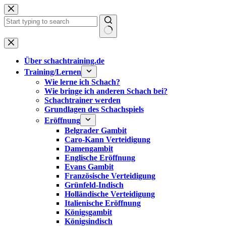
Zum
Inhalt
springen
Keine
Ergebnisse
Über schachtraining.de
Training/Lernen
Wie lerne ich Schach?
Wie bringe ich anderen Schach bei?
Schachtrainer werden
Grundlagen des Schachspiels
Eröffnung
Belgrader Gambit
Caro-Kann Verteidigung
Damengambit
Englische Eröffnung
Evans Gambit
Französische Verteidigung
Grünfeld-Indisch
Holländische Verteidigung
Italienische Eröffnung
Königsgambit
Königsindisch