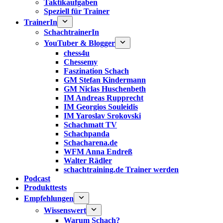
Taktikaufgaben
Speziell für Trainer
TrainerIn
SchachtrainerIn
YouTuber & Blogger
chess4u
Chessemy
Faszination Schach
GM Stefan Kindermann
GM Niclas Huschenbeth
IM Andreas Rupprecht
IM Georgios Souleidis
IM Yaroslav Srokovski
Schachmatt TV
Schachpanda
Schacharena.de
WFM Anna Endreß
Walter Rädler
schachtraining.de Trainer werden
Podcast
Produkttests
Empfehlungen
Wissenswert
Warum Schach?