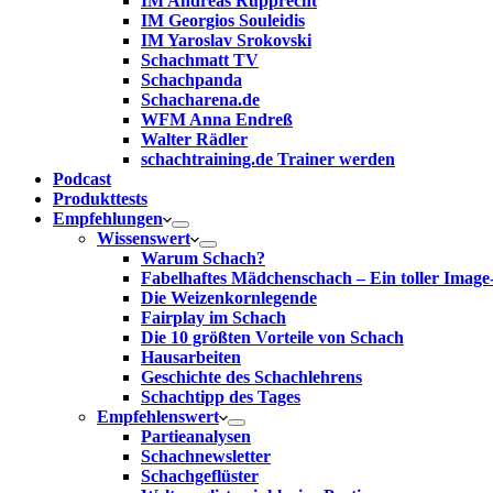
IM Andreas Rupprecht
IM Georgios Souleidis
IM Yaroslav Srokovski
Schachmatt TV
Schachpanda
Schacharena.de
WFM Anna Endreß
Walter Rädler
schachtraining.de Trainer werden
Podcast
Produkttests
Empfehlungen
Wissenswert
Warum Schach?
Fabelhaftes Mädchenschach – Ein toller Image
Die Weizenkornlegende
Fairplay im Schach
Die 10 größten Vorteile von Schach‎
Hausarbeiten
Geschichte des Schachlehrens
Schachtipp des Tages
Empfehlenswert
Partieanalysen
Schachnewsletter
Schachgeflüster