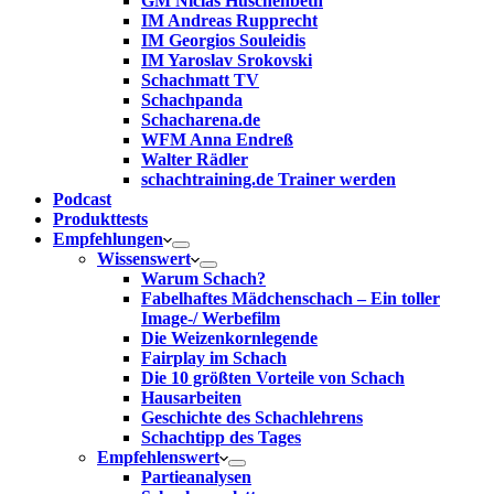
GM Niclas Huschenbeth
IM Andreas Rupprecht
IM Georgios Souleidis
IM Yaroslav Srokovski
Schachmatt TV
Schachpanda
Schacharena.de
WFM Anna Endreß
Walter Rädler
schachtraining.de Trainer werden
Podcast
Produkttests
Empfehlungen
Wissenswert
Warum Schach?
Fabelhaftes Mädchenschach – Ein toller
Image-/ Werbefilm
Die Weizenkornlegende
Fairplay im Schach
Die 10 größten Vorteile von Schach‎
Hausarbeiten
Geschichte des Schachlehrens
Schachtipp des Tages
Empfehlenswert
Partieanalysen