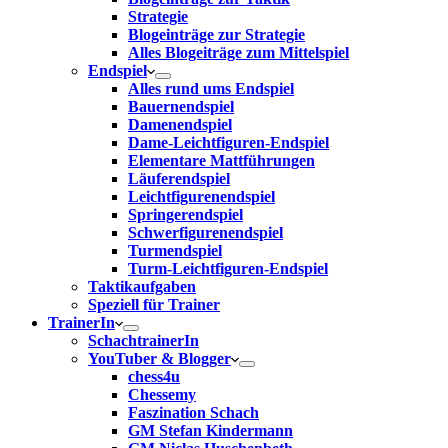
Strategie
Blogeinträge zur Strategie
Alles Blogeiträge zum Mittelspiel
Endspiel
Alles rund ums Endspiel
Bauernendspiel
Damenendspiel
Dame-Leichtfiguren-Endspiel
Elementare Mattführungen
Läuferendspiel
Leichtfigurenendspiel
Springerendspiel
Schwerfigurenendspiel
Turmendspiel
Turm-Leichtfiguren-Endspiel
Taktikaufgaben
Speziell für Trainer
TrainerIn
SchachtrainerIn
YouTuber & Blogger
chess4u
Chessemy
Faszination Schach
GM Stefan Kindermann