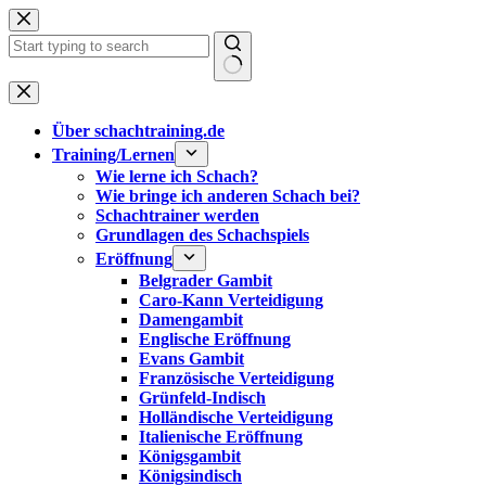
Zum
Inhalt
springen
Keine
Ergebnisse
Über schachtraining.de
Training/Lernen
Wie lerne ich Schach?
Wie bringe ich anderen Schach bei?
Schachtrainer werden
Grundlagen des Schachspiels
Eröffnung
Belgrader Gambit
Caro-Kann Verteidigung
Damengambit
Englische Eröffnung
Evans Gambit
Französische Verteidigung
Grünfeld-Indisch
Holländische Verteidigung
Italienische Eröffnung
Königsgambit
Königsindisch