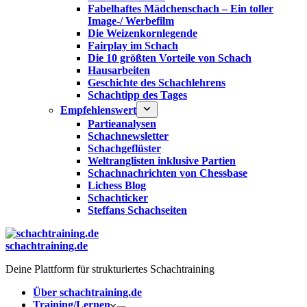
Fabelhaftes Mädchenschach – Ein toller
Image-/ Werbefilm
Die Weizenkornlegende
Fairplay im Schach
Die 10 größten Vorteile von Schach‎
Hausarbeiten
Geschichte des Schachlehrens
Schachtipp des Tages
Empfehlenswert
Partieanalysen
Schachnewsletter
Schachgeflüster
Weltranglisten inklusive Partien
Schachnachrichten von Chessbase
Lichess Blog
Schachticker
Steffans Schachseiten
schachtraining.de
Deine Plattform für strukturiertes Schachtraining
Über schachtraining.de
Training/Lernen