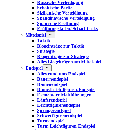
Russische Verteidigung
Schottische Partie
Sizilianische Verteidigung
Skandinavische Verteidigung
Spanische Eröffnung
Eröffnungsfallen/ Schachtricks
Mittelspiel
Taktik
Blogeinträge zur Taktik
Strategie
Blogeinträge zur Strategie
Alles Blogeiträge zum Mittelspiel
Endspiel
Alles rund ums Endspiel
Bauernendspiel
Damenendspiel
Dame-Leichtfiguren-Endspiel
Elementare Mattführungen
Läuferendspiel
Leichtfigurenendspiel
Springerendspiel
Schwerfigurenendspiel
Turmendspiel
Turm-Leichtfiguren-Endspiel