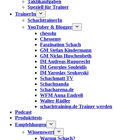
Taktikaufgaben
Speziell für Trainer
TrainerIn
SchachtrainerIn
YouTuber & Blogger
chess4u
Chessemy
Faszination Schach
GM Stefan Kindermann
GM Niclas Huschenbeth
IM Andreas Rupprecht
IM Georgios Souleidis
IM Yaroslav Srokovski
Schachmatt TV
Schachpanda
Schacharena.de
WFM Anna Endreß
Walter Rädler
schachtraining.de Trainer werden
Podcast
Produkttests
Empfehlungen
Wissenswert
Warum Schach?