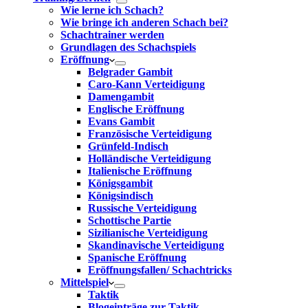
Wie lerne ich Schach?
Wie bringe ich anderen Schach bei?
Schachtrainer werden
Grundlagen des Schachspiels
Eröffnung
Belgrader Gambit
Caro-Kann Verteidigung
Damengambit
Englische Eröffnung
Evans Gambit
Französische Verteidigung
Grünfeld-Indisch
Holländische Verteidigung
Italienische Eröffnung
Königsgambit
Königsindisch
Russische Verteidigung
Schottische Partie
Sizilianische Verteidigung
Skandinavische Verteidigung
Spanische Eröffnung
Eröffnungsfallen/ Schachtricks
Mittelspiel
Taktik
Blogeinträge zur Taktik