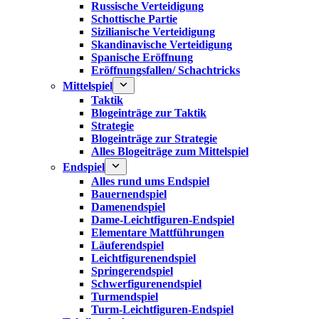
Russische Verteidigung
Schottische Partie
Sizilianische Verteidigung
Skandinavische Verteidigung
Spanische Eröffnung
Eröffnungsfallen/ Schachtricks
Mittelspiel
Taktik
Blogeinträge zur Taktik
Strategie
Blogeinträge zur Strategie
Alles Blogeiträge zum Mittelspiel
Endspiel
Alles rund ums Endspiel
Bauernendspiel
Damenendspiel
Dame-Leichtfiguren-Endspiel
Elementare Mattführungen
Läuferendspiel
Leichtfigurenendspiel
Springerendspiel
Schwerfigurenendspiel
Turmendspiel
Turm-Leichtfiguren-Endspiel