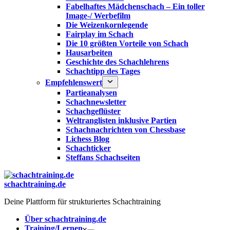
Fabelhaftes Mädchenschach – Ein toller
Image-/ Werbefilm
Die Weizenkornlegende
Fairplay im Schach
Die 10 größten Vorteile von Schach‎
Hausarbeiten
Geschichte des Schachlehrens
Schachtipp des Tages
Empfehlenswert
Partieanalysen
Schachnewsletter
Schachgeflüster
Weltranglisten inklusive Partien
Schachnachrichten von Chessbase
Lichess Blog
Schachticker
Steffans Schachseiten
schachtraining.de
Deine Plattform für strukturiertes Schachtraining
Über schachtraining.de
Training/Lernen