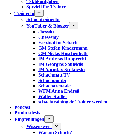
Taktikaufgaben
Speziell für Trainer
TrainerIn
SchachtrainerIn
YouTuber & Blogger
chess4u
Chessemy
Faszination Schach
GM Stefan Kindermann
GM Niclas Huschenbeth
IM Andreas Rupprecht
IM Georgios Souleidis
IM Yaroslav Srokovski
Schachmatt TV
Schachpanda
Schacharena.de
WFM Anna Endreß
Walter Rädler
schachtraining.de Trainer werden
Podcast
Produkttests
Empfehlungen
Wissenswert
Warum Schach?