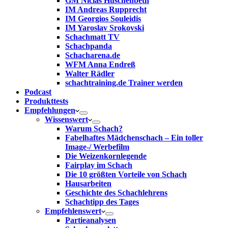
GM Niclas Huschenbeth
IM Andreas Rupprecht
IM Georgios Souleidis
IM Yaroslav Srokovski
Schachmatt TV
Schachpanda
Schacharena.de
WFM Anna Endreß
Walter Rädler
schachtraining.de Trainer werden
Podcast
Produkttests
Empfehlungen
Wissenswert
Warum Schach?
Fabelhaftes Mädchenschach – Ein toller
Image-/ Werbefilm
Die Weizenkornlegende
Fairplay im Schach
Die 10 größten Vorteile von Schach‎
Hausarbeiten
Geschichte des Schachlehrens
Schachtipp des Tages
Empfehlenswert
Partieanalysen