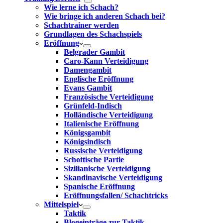
Wie lerne ich Schach?
Wie bringe ich anderen Schach bei?
Schachtrainer werden
Grundlagen des Schachspiels
Eröffnung
Belgrader Gambit
Caro-Kann Verteidigung
Damengambit
Englische Eröffnung
Evans Gambit
Französische Verteidigung
Grünfeld-Indisch
Holländische Verteidigung
Italienische Eröffnung
Königsgambit
Königsindisch
Russische Verteidigung
Schottische Partie
Sizilianische Verteidigung
Skandinavische Verteidigung
Spanische Eröffnung
Eröffnungsfallen/ Schachtricks
Mittelspiel
Taktik
Blogeinträge zur Taktik