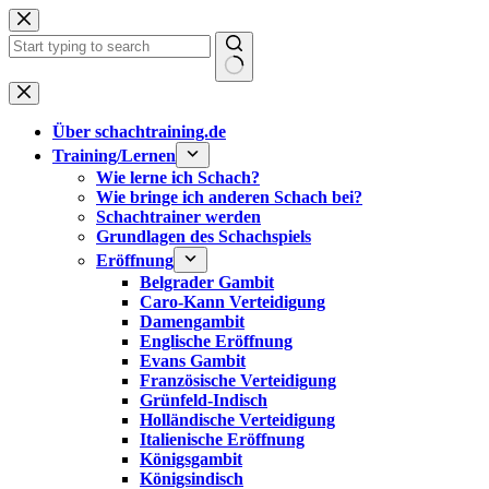
Zum
Inhalt
springen
Keine
Ergebnisse
Über schachtraining.de
Training/Lernen
Wie lerne ich Schach?
Wie bringe ich anderen Schach bei?
Schachtrainer werden
Grundlagen des Schachspiels
Eröffnung
Belgrader Gambit
Caro-Kann Verteidigung
Damengambit
Englische Eröffnung
Evans Gambit
Französische Verteidigung
Grünfeld-Indisch
Holländische Verteidigung
Italienische Eröffnung
Königsgambit
Königsindisch