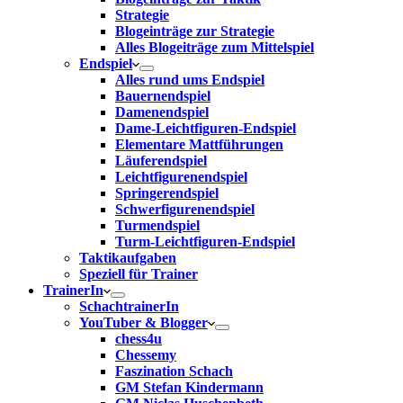
Strategie
Blogeinträge zur Strategie
Alles Blogeiträge zum Mittelspiel
Endspiel
Alles rund ums Endspiel
Bauernendspiel
Damenendspiel
Dame-Leichtfiguren-Endspiel
Elementare Mattführungen
Läuferendspiel
Leichtfigurenendspiel
Springerendspiel
Schwerfigurenendspiel
Turmendspiel
Turm-Leichtfiguren-Endspiel
Taktikaufgaben
Speziell für Trainer
TrainerIn
SchachtrainerIn
YouTuber & Blogger
chess4u
Chessemy
Faszination Schach
GM Stefan Kindermann