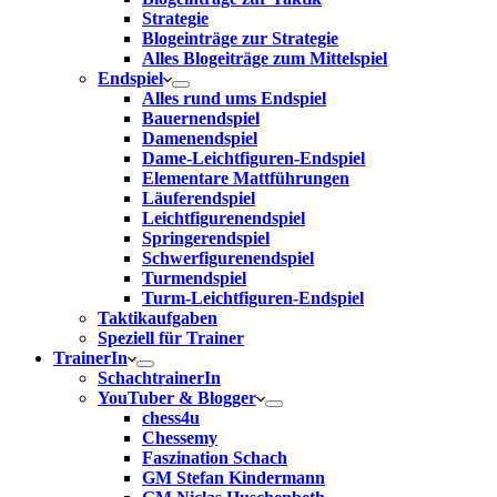
Strategie
Blogeinträge zur Strategie
Alles Blogeiträge zum Mittelspiel
Endspiel
Alles rund ums Endspiel
Bauernendspiel
Damenendspiel
Dame-Leichtfiguren-Endspiel
Elementare Mattführungen
Läuferendspiel
Leichtfigurenendspiel
Springerendspiel
Schwerfigurenendspiel
Turmendspiel
Turm-Leichtfiguren-Endspiel
Taktikaufgaben
Speziell für Trainer
TrainerIn
SchachtrainerIn
YouTuber & Blogger
chess4u
Chessemy
Faszination Schach
GM Stefan Kindermann