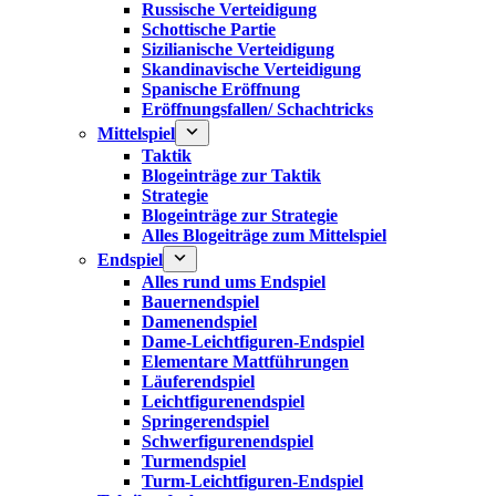
Russische Verteidigung
Schottische Partie
Sizilianische Verteidigung
Skandinavische Verteidigung
Spanische Eröffnung
Eröffnungsfallen/ Schachtricks
Mittelspiel
Taktik
Blogeinträge zur Taktik
Strategie
Blogeinträge zur Strategie
Alles Blogeiträge zum Mittelspiel
Endspiel
Alles rund ums Endspiel
Bauernendspiel
Damenendspiel
Dame-Leichtfiguren-Endspiel
Elementare Mattführungen
Läuferendspiel
Leichtfigurenendspiel
Springerendspiel
Schwerfigurenendspiel
Turmendspiel
Turm-Leichtfiguren-Endspiel