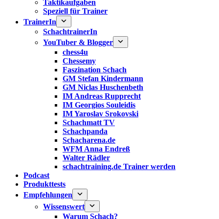
Taktikaufgaben
Speziell für Trainer
TrainerIn
SchachtrainerIn
YouTuber & Blogger
chess4u
Chessemy
Faszination Schach
GM Stefan Kindermann
GM Niclas Huschenbeth
IM Andreas Rupprecht
IM Georgios Souleidis
IM Yaroslav Srokovski
Schachmatt TV
Schachpanda
Schacharena.de
WFM Anna Endreß
Walter Rädler
schachtraining.de Trainer werden
Podcast
Produkttests
Empfehlungen
Wissenswert
Warum Schach?