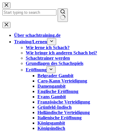
Zum
Inhalt
springen
Keine
Ergebnisse
Über schachtraining.de
Training/Lernen
Wie lerne ich Schach?
Wie bringe ich anderen Schach bei?
Schachtrainer werden
Grundlagen des Schachspiels
Eröffnung
Belgrader Gambit
Caro-Kann Verteidigung
Damengambit
Englische Eröffnung
Evans Gambit
Französische Verteidigung
Grünfeld-Indisch
Holländische Verteidigung
Italienische Eröffnung
Königsgambit
Königsindisch