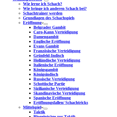
Wie lerne ich Schach?
Wie bringe ich anderen Schach bei?
Schachtrainer werden
Grundlagen des Schachspiels
Eröffnung
Belgrader Gambit
Caro-Kann Verteidigung
Damengambit
Englische Eröffnung
Evans Gambit
Französische Verteidigung
Grünfeld-Indisch
Holländische Verteidigung
Italienische Eröffnung
Königsgambit
Königsindisch
Russische Verteidigung
Schottische Partie
Sizilianische Verteidigung
Skandinavische Verteidigung
Spanische Eröffnung
Eröffnungsfallen/ Schachtricks
Mittelspiel
Taktik
Blogeinträge zur Taktik