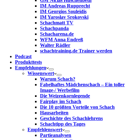
GM Niclas Huschenbeth
IM Andreas Rupprecht
IM Georgios Souleidis
IM Yaroslav Srokovski
Schachmatt TV
Schachpanda
Schacharena.de
WFM Anna Endreß
Walter Rädler
schachtraining.de Trainer werden
Podcast
Produkttests
Empfehlungen
Wissenswert
Warum Schach?
Fabelhaftes Mädchenschach – Ein toller
Image-/ Werbefilm
Die Weizenkornlegende
Fairplay im Schach
Die 10 größten Vorteile von Schach‎
Hausarbeiten
Geschichte des Schachlehrens
Schachtipp des Tages
Empfehlenswert
Partieanalysen