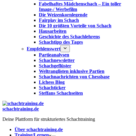
Fabelhaftes Mädchenschach – Ein toller
Image-/ Werbefilm
Die Weizenkornlegende
Fairplay im Schach
Die 10 größten Vorteile von Schach‎
Hausarbeiten
Geschichte des Schachlehrens
Schachtipp des Tages
Empfehlenswert
Partieanalysen
Schachnewsletter
Schachgeflüster
Weltranglisten inklusive Partien
Schachnachrichten von Chessbase
Lichess Blog
Schachticker
Steffans Schachseiten
schachtraining.de
Deine Plattform für strukturiertes Schachtraining
Über schachtraining.de
Training/Lernen