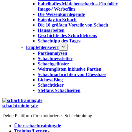
Fabelhaftes Mädchenschach – Ein toller
Image-/ Werbefilm
Die Weizenkornlegende
Fairplay im Schach
Die 10 größten Vorteile von Schach‎
Hausarbeiten
Geschichte des Schachlehrens
Schachtipp des Tages
Empfehlenswert
Partieanalysen
Schachnewsletter
Schachgeflüster
Weltranglisten inklusive Partien
Schachnachrichten von Chessbase
Lichess Blog
Schachticker
Steffans Schachseiten
schachtraining.de
Deine Plattform für strukturiertes Schachtraining
Über schachtraining.de
Training/Lernen