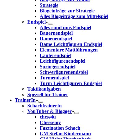
Strategie
Blogeinträge zur Strategie
Alles Blogeiträge zum Mittelspiel
Endspiel
Alles rund ums Endspiel
Bauernendspiel
Damenendspiel
Dame-Leichtfiguren-Endspiel
Elementare Mattführungen
Läuferendspiel
Leichtfigurenendspiel
Springerendspiel
Schwerfigurenendspiel
Turmendspiel
Turm-Leichtfiguren-Endspiel
Taktikaufgaben
Speziell für Trainer
TrainerIn
SchachtrainerIn
YouTuber & Blogger
chess4u
Chessemy
Faszination Schach
GM Stefan Kindermann