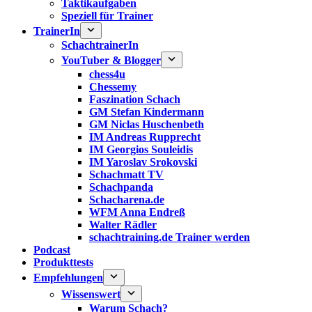
Taktikaufgaben
Speziell für Trainer
TrainerIn
SchachtrainerIn
YouTuber & Blogger
chess4u
Chessemy
Faszination Schach
GM Stefan Kindermann
GM Niclas Huschenbeth
IM Andreas Rupprecht
IM Georgios Souleidis
IM Yaroslav Srokovski
Schachmatt TV
Schachpanda
Schacharena.de
WFM Anna Endreß
Walter Rädler
schachtraining.de Trainer werden
Podcast
Produkttests
Empfehlungen
Wissenswert
Warum Schach?