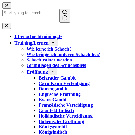
Zum
Inhalt
springen
Keine
Ergebnisse
Über schachtraining.de
Training/Lernen
Wie lerne ich Schach?
Wie bringe ich anderen Schach bei?
Schachtrainer werden
Grundlagen des Schachspiels
Eröffnung
Belgrader Gambit
Caro-Kann Verteidigung
Damengambit
Englische Eröffnung
Evans Gambit
Französische Verteidigung
Grünfeld-Indisch
Holländische Verteidigung
Italienische Eröffnung
Königsgambit
Königsindisch