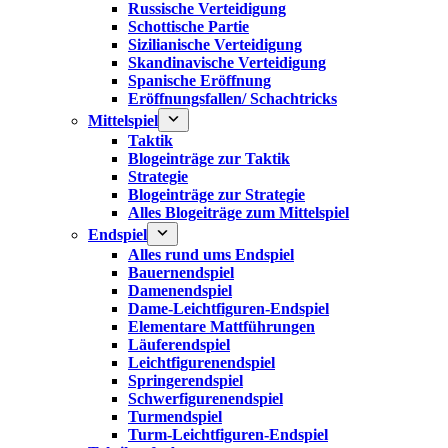
Russische Verteidigung
Schottische Partie
Sizilianische Verteidigung
Skandinavische Verteidigung
Spanische Eröffnung
Eröffnungsfallen/ Schachtricks
Mittelspiel
Taktik
Blogeinträge zur Taktik
Strategie
Blogeinträge zur Strategie
Alles Blogeiträge zum Mittelspiel
Endspiel
Alles rund ums Endspiel
Bauernendspiel
Damenendspiel
Dame-Leichtfiguren-Endspiel
Elementare Mattführungen
Läuferendspiel
Leichtfigurenendspiel
Springerendspiel
Schwerfigurenendspiel
Turmendspiel
Turm-Leichtfiguren-Endspiel