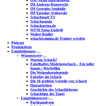
GM Niclas Huschenbeth
IM Andreas Rupprecht
IM Georgios Souleidis
IM Yaroslav Srokovski
Schachmatt TV
Schachpanda
Schacharena.de
WFM Anna Endreß
Walter Rädler
schachtraining.de Trainer werden
Podcast
Produkttests
Empfehlungen
Wissenswert
Warum Schach?
Fabelhaftes Mädchenschach – Ein toller
Image-/ Werbefilm
Die Weizenkornlegende
Fairplay im Schach
Die 10 größten Vorteile von Schach‎
Hausarbeiten
Geschichte des Schachlehrens
Schachtipp des Tages
Empfehlenswert
Partieanalysen