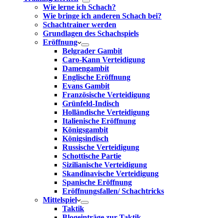
Wie lerne ich Schach?
Wie bringe ich anderen Schach bei?
Schachtrainer werden
Grundlagen des Schachspiels
Eröffnung
Belgrader Gambit
Caro-Kann Verteidigung
Damengambit
Englische Eröffnung
Evans Gambit
Französische Verteidigung
Grünfeld-Indisch
Holländische Verteidigung
Italienische Eröffnung
Königsgambit
Königsindisch
Russische Verteidigung
Schottische Partie
Sizilianische Verteidigung
Skandinavische Verteidigung
Spanische Eröffnung
Eröffnungsfallen/ Schachtricks
Mittelspiel
Taktik
Blogeinträge zur Taktik