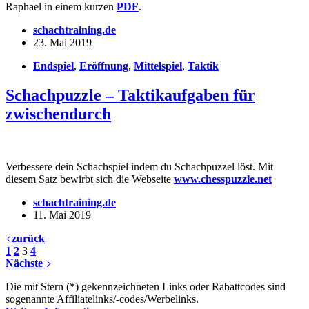
Raphael in einem kurzen
PDF
.
schachtraining.de
23. Mai 2019
Endspiel
,
Eröffnung
,
Mittelspiel
,
Taktik
Schachpuzzle – Taktikaufgaben für
zwischendurch
Verbessere dein Schachspiel indem du Schachpuzzel löst. Mit
diesem Satz bewirbt sich die Webseite
www.chesspuzzle.net
schachtraining.de
11. Mai 2019
zurück
1
2
3
4
Nächste
Die mit Stern (*) gekennzeichneten Links oder Rabattcodes sind
sogenannte Affiliatelinks/-codes/Werbelinks.