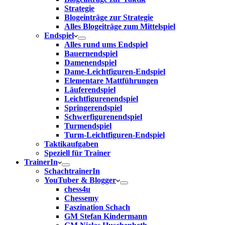
Strategie
Blogeinträge zur Strategie
Alles Blogeiträge zum Mittelspiel
Endspiel
Alles rund ums Endspiel
Bauernendspiel
Damenendspiel
Dame-Leichtfiguren-Endspiel
Elementare Mattführungen
Läuferendspiel
Leichtfigurenendspiel
Springerendspiel
Schwerfigurenendspiel
Turmendspiel
Turm-Leichtfiguren-Endspiel
Taktikaufgaben
Speziell für Trainer
TrainerIn
SchachtrainerIn
YouTuber & Blogger
chess4u
Chessemy
Faszination Schach
GM Stefan Kindermann