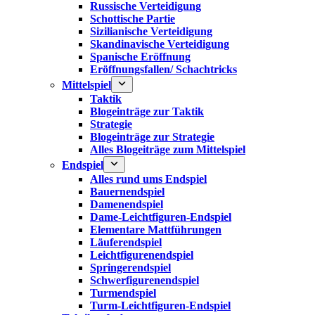
Russische Verteidigung
Schottische Partie
Sizilianische Verteidigung
Skandinavische Verteidigung
Spanische Eröffnung
Eröffnungsfallen/ Schachtricks
Mittelspiel
Taktik
Blogeinträge zur Taktik
Strategie
Blogeinträge zur Strategie
Alles Blogeiträge zum Mittelspiel
Endspiel
Alles rund ums Endspiel
Bauernendspiel
Damenendspiel
Dame-Leichtfiguren-Endspiel
Elementare Mattführungen
Läuferendspiel
Leichtfigurenendspiel
Springerendspiel
Schwerfigurenendspiel
Turmendspiel
Turm-Leichtfiguren-Endspiel