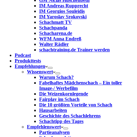
GM Niclas Huschenbeth
IM Andreas Rupprecht
IM Georgios Souleidis
IM Yaroslav Srokovski
Schachmatt TV
Schachpanda
Schacharena.de
WFM Anna Endreß
Walter Rädler
schachtraining.de Trainer werden
Podcast
Produkttests
Empfehlungen
Wissenswert
Warum Schach?
Fabelhaftes Mädchenschach – Ein toller
Image-/ Werbefilm
Die Weizenkornlegende
Fairplay im Schach
Die 10 größten Vorteile von Schach‎
Hausarbeiten
Geschichte des Schachlehrens
Schachtipp des Tages
Empfehlenswert
Partieanalysen