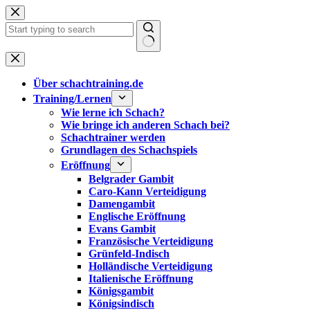
Zum
Inhalt
springen
Keine
Ergebnisse
Über schachtraining.de
Training/Lernen
Wie lerne ich Schach?
Wie bringe ich anderen Schach bei?
Schachtrainer werden
Grundlagen des Schachspiels
Eröffnung
Belgrader Gambit
Caro-Kann Verteidigung
Damengambit
Englische Eröffnung
Evans Gambit
Französische Verteidigung
Grünfeld-Indisch
Holländische Verteidigung
Italienische Eröffnung
Königsgambit
Königsindisch