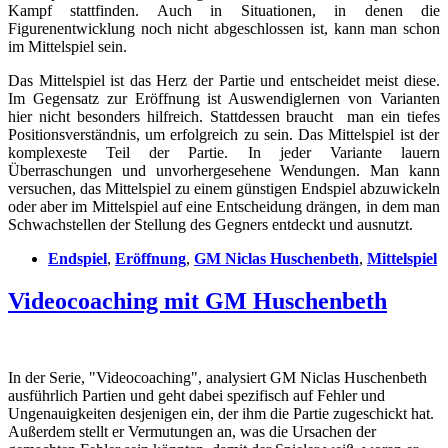
Kampf stattfinden. Auch in Situationen, in denen die
Figurenentwicklung noch nicht abgeschlossen ist, kann man schon
im Mittelspiel sein.
Das Mittelspiel ist das Herz der Partie und entscheidet meist diese.
Im Gegensatz zur Eröffnung ist Auswendiglernen
von
Varianten
hier nicht besonders hilfreich. Stattdessen braucht man ein
tiefes
Positionsverständnis, um erfolgreich zu sein. Das Mittelspiel ist der
komplexeste Teil der Partie. In jeder Variante lauern
Überraschungen und unvorhergesehene Wendungen. Man kann
versuchen, das
Mittelspiel zu einem günstigen Endspiel abzuwickeln
oder aber im Mittelspiel auf eine Entscheidung drängen, in dem man
Schwachstellen der Stellung des Gegners entdeckt und ausnutzt.
Endspiel
,
Eröffnung
,
GM Niclas Huschenbeth
,
Mittelspiel
Videocoaching mit GM Huschenbeth
In der Serie, "Videocoaching", analysiert GM Niclas Huschenbeth
ausführlich Partien und geht dabei spezifisch auf Fehler und
Ungenauigkeiten desjenigen ein, der ihm die Partie zugeschickt hat.
Außerdem stellt er Vermutungen an, was die Ursachen der