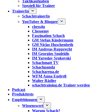
Taktikaufgaben
Speziell für Trainer
TrainerIn
SchachtrainerIn
YouTuber & Blogger
chess4u
Chessemy
Faszination Schach
GM Stefan Kindermann
GM Niclas Huschenbeth
IM Andreas Rupprecht
IM Georgios Souleidis
IM Yaroslav Srokovski
Schachmatt TV
Schachpanda
Schacharena.de
WFM Anna Endreß
Walter Rädler
schachtraining.de Trainer werden
Podcast
Produkttests
Empfehlungen
Wissenswert
Warum Schach?