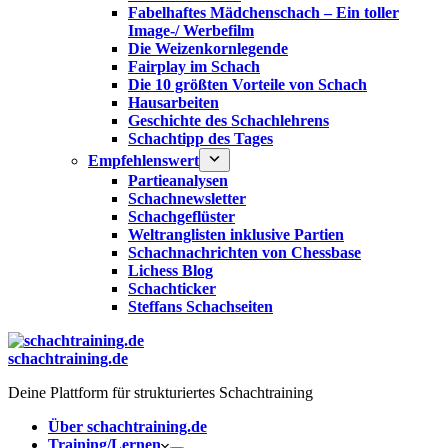
Fabelhaftes Mädchenschach – Ein toller
Image-/ Werbefilm
Die Weizenkornlegende
Fairplay im Schach
Die 10 größten Vorteile von Schach‎
Hausarbeiten
Geschichte des Schachlehrens
Schachtipp des Tages
Empfehlenswert
Partieanalysen
Schachnewsletter
Schachgeflüster
Weltranglisten inklusive Partien
Schachnachrichten von Chessbase
Lichess Blog
Schachticker
Steffans Schachseiten
schachtraining.de
Deine Plattform für strukturiertes Schachtraining
Über schachtraining.de
Training/Lernen