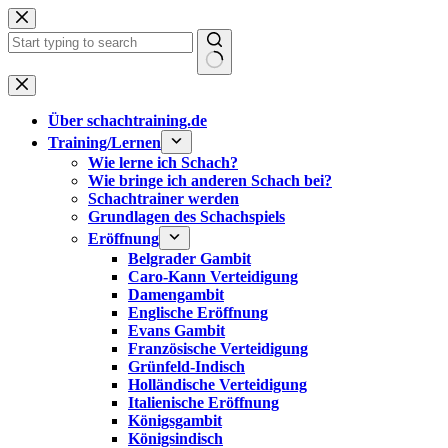
Zum
Inhalt
springen
Keine
Ergebnisse
Über schachtraining.de
Training/Lernen
Wie lerne ich Schach?
Wie bringe ich anderen Schach bei?
Schachtrainer werden
Grundlagen des Schachspiels
Eröffnung
Belgrader Gambit
Caro-Kann Verteidigung
Damengambit
Englische Eröffnung
Evans Gambit
Französische Verteidigung
Grünfeld-Indisch
Holländische Verteidigung
Italienische Eröffnung
Königsgambit
Königsindisch