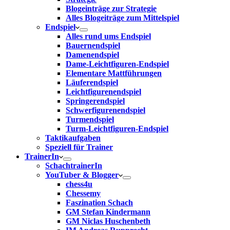
Blogeinträge zur Strategie
Alles Blogeiträge zum Mittelspiel
Endspiel
Alles rund ums Endspiel
Bauernendspiel
Damenendspiel
Dame-Leichtfiguren-Endspiel
Elementare Mattführungen
Läuferendspiel
Leichtfigurenendspiel
Springerendspiel
Schwerfigurenendspiel
Turmendspiel
Turm-Leichtfiguren-Endspiel
Taktikaufgaben
Speziell für Trainer
TrainerIn
SchachtrainerIn
YouTuber & Blogger
chess4u
Chessemy
Faszination Schach
GM Stefan Kindermann
GM Niclas Huschenbeth