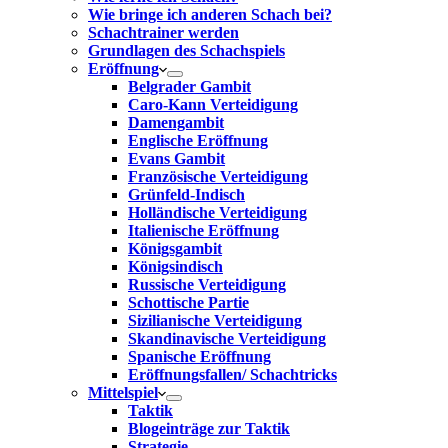
Wie bringe ich anderen Schach bei?
Schachtrainer werden
Grundlagen des Schachspiels
Eröffnung
Belgrader Gambit
Caro-Kann Verteidigung
Damengambit
Englische Eröffnung
Evans Gambit
Französische Verteidigung
Grünfeld-Indisch
Holländische Verteidigung
Italienische Eröffnung
Königsgambit
Königsindisch
Russische Verteidigung
Schottische Partie
Sizilianische Verteidigung
Skandinavische Verteidigung
Spanische Eröffnung
Eröffnungsfallen/ Schachtricks
Mittelspiel
Taktik
Blogeinträge zur Taktik
Strategie