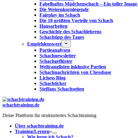
Fabelhaftes Mädchenschach – Ein toller Image
Die Weizenkornlegende
Fairplay im Schach
Die 10 größten Vorteile von Schach‎
Hausarbeiten
Geschichte des Schachlehrens
Schachtipp des Tages
Empfehlenswert
Partieanalysen
Schachnewsletter
Schachgeflüster
Weltranglisten inklusive Partien
Schachnachrichten von Chessbase
Lichess Blog
Schachticker
Steffans Schachseiten
schachtraining.de
Deine Plattform für strukturiertes Schachtraining
Über schachtraining.de
Training/Lernen
Wie lerne ich Schach?