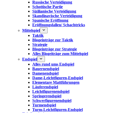
Russische Verteidigung
Schottische Partie
Sizilianische Verteidigung
Skandinavische Verteidigung
Spanische Eröffnung
Eröffnungsfallen/ Schachtricks
Mittelspiel
Taktik
Blogeinträge zur Taktik
Strategie
Blogeinträge zur Strategie
Alles Blogeiträge zum Mittelspiel
Endspiel
Alles rund ums Endspiel
Bauernendspiel
Damenendspiel
Dame-Leichtfiguren-Endspiel
Elementare Mattführungen
Läuferendspiel
Leichtfigurenendspiel
Springerendspiel
Schwerfigurenendspiel
Turmendspiel
Turm-Leichtfiguren-Endspiel