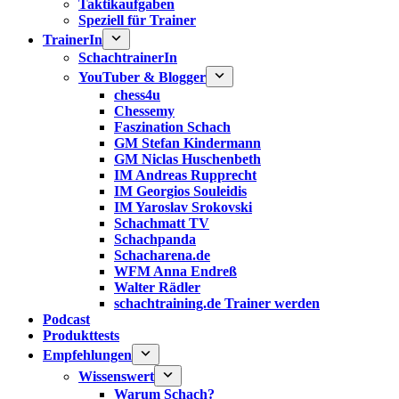
Taktikaufgaben
Speziell für Trainer
TrainerIn
SchachtrainerIn
YouTuber & Blogger
chess4u
Chessemy
Faszination Schach
GM Stefan Kindermann
GM Niclas Huschenbeth
IM Andreas Rupprecht
IM Georgios Souleidis
IM Yaroslav Srokovski
Schachmatt TV
Schachpanda
Schacharena.de
WFM Anna Endreß
Walter Rädler
schachtraining.de Trainer werden
Podcast
Produkttests
Empfehlungen
Wissenswert
Warum Schach?