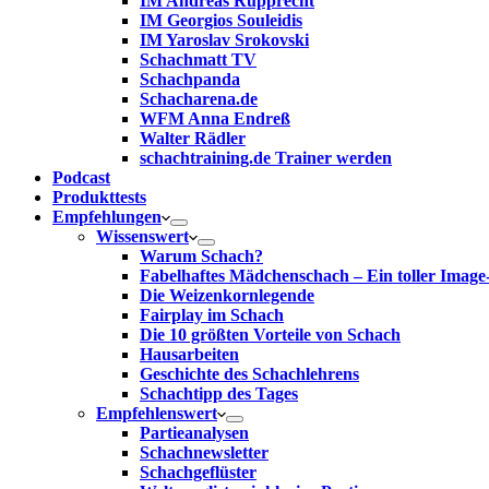
IM Andreas Rupprecht
IM Georgios Souleidis
IM Yaroslav Srokovski
Schachmatt TV
Schachpanda
Schacharena.de
WFM Anna Endreß
Walter Rädler
schachtraining.de Trainer werden
Podcast
Produkttests
Empfehlungen
Wissenswert
Warum Schach?
Fabelhaftes Mädchenschach – Ein toller Image
Die Weizenkornlegende
Fairplay im Schach
Die 10 größten Vorteile von Schach‎
Hausarbeiten
Geschichte des Schachlehrens
Schachtipp des Tages
Empfehlenswert
Partieanalysen
Schachnewsletter
Schachgeflüster