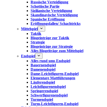
Russische Verteidigung
Schottische Partie
Sizilianische Verteidigung
Skandinavische Verteidigung
Spanische Eröffnung
Eröffnungsfallen/ Schachtricks
Mittelspiel
Taktik
Blogeinträge zur Taktik
Strategie
Blogeinträge zur Strategie
Alles Blogeiträge zum Mittelspiel
Endspiel
Alles rund ums Endspiel
Bauernendspiel
Damenendspiel
Dame-Leichtfiguren-Endspiel
Elementare Mattführungen
Läuferendspiel
Leichtfigurenendspiel
Springerendspiel
Schwerfigurenendspiel
Turmendspiel
Turm-Leichtfiguren-Endspiel