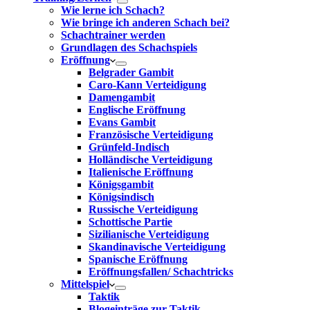
Wie lerne ich Schach?
Wie bringe ich anderen Schach bei?
Schachtrainer werden
Grundlagen des Schachspiels
Eröffnung
Belgrader Gambit
Caro-Kann Verteidigung
Damengambit
Englische Eröffnung
Evans Gambit
Französische Verteidigung
Grünfeld-Indisch
Holländische Verteidigung
Italienische Eröffnung
Königsgambit
Königsindisch
Russische Verteidigung
Schottische Partie
Sizilianische Verteidigung
Skandinavische Verteidigung
Spanische Eröffnung
Eröffnungsfallen/ Schachtricks
Mittelspiel
Taktik
Blogeinträge zur Taktik