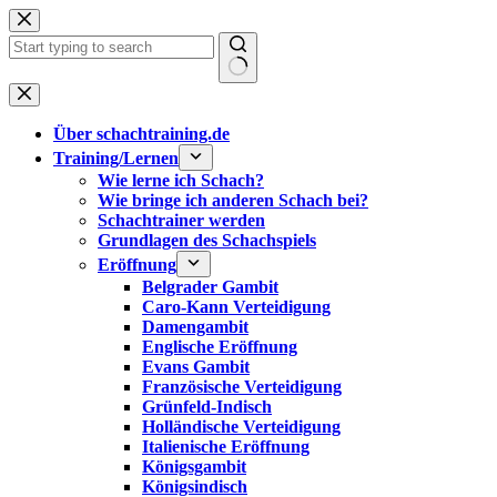
Zum
Inhalt
springen
Keine
Ergebnisse
Über schachtraining.de
Training/Lernen
Wie lerne ich Schach?
Wie bringe ich anderen Schach bei?
Schachtrainer werden
Grundlagen des Schachspiels
Eröffnung
Belgrader Gambit
Caro-Kann Verteidigung
Damengambit
Englische Eröffnung
Evans Gambit
Französische Verteidigung
Grünfeld-Indisch
Holländische Verteidigung
Italienische Eröffnung
Königsgambit
Königsindisch