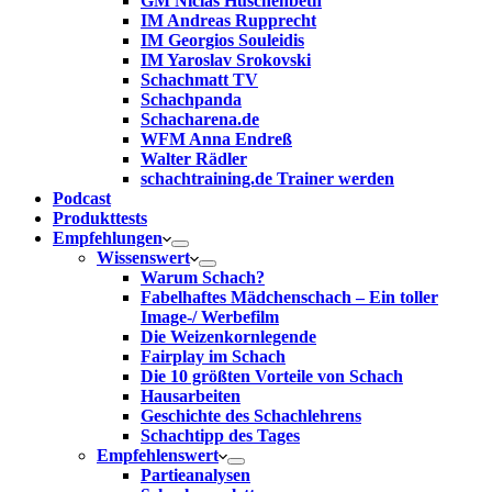
GM Niclas Huschenbeth
IM Andreas Rupprecht
IM Georgios Souleidis
IM Yaroslav Srokovski
Schachmatt TV
Schachpanda
Schacharena.de
WFM Anna Endreß
Walter Rädler
schachtraining.de Trainer werden
Podcast
Produkttests
Empfehlungen
Wissenswert
Warum Schach?
Fabelhaftes Mädchenschach – Ein toller
Image-/ Werbefilm
Die Weizenkornlegende
Fairplay im Schach
Die 10 größten Vorteile von Schach‎
Hausarbeiten
Geschichte des Schachlehrens
Schachtipp des Tages
Empfehlenswert
Partieanalysen