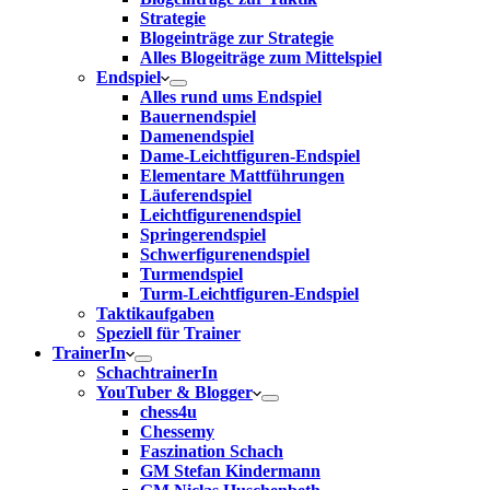
Strategie
Blogeinträge zur Strategie
Alles Blogeiträge zum Mittelspiel
Endspiel
Alles rund ums Endspiel
Bauernendspiel
Damenendspiel
Dame-Leichtfiguren-Endspiel
Elementare Mattführungen
Läuferendspiel
Leichtfigurenendspiel
Springerendspiel
Schwerfigurenendspiel
Turmendspiel
Turm-Leichtfiguren-Endspiel
Taktikaufgaben
Speziell für Trainer
TrainerIn
SchachtrainerIn
YouTuber & Blogger
chess4u
Chessemy
Faszination Schach
GM Stefan Kindermann