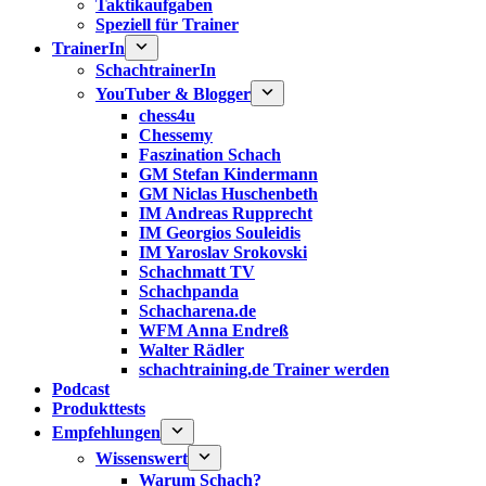
Taktikaufgaben
Speziell für Trainer
TrainerIn
SchachtrainerIn
YouTuber & Blogger
chess4u
Chessemy
Faszination Schach
GM Stefan Kindermann
GM Niclas Huschenbeth
IM Andreas Rupprecht
IM Georgios Souleidis
IM Yaroslav Srokovski
Schachmatt TV
Schachpanda
Schacharena.de
WFM Anna Endreß
Walter Rädler
schachtraining.de Trainer werden
Podcast
Produkttests
Empfehlungen
Wissenswert
Warum Schach?