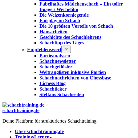
Fabelhaftes Mädchenschach – Ein toller
Image-/ Werbefilm
Die Weizenkornlegende
Fairplay im Schach
Die 10 größten Vorteile von Schach‎
Hausarbeiten
Geschichte des Schachlehrens
Schachtipp des Tages
Empfehlenswert
Partieanalysen
Schachnewsletter
Schachgeflüster
Weltranglisten inklusive Partien
Schachnachrichten von Chessbase
Lichess Blog
Schachticker
Steffans Schachseiten
schachtraining.de
Deine Plattform für strukturiertes Schachtraining
Über schachtraining.de
Training/Lernen