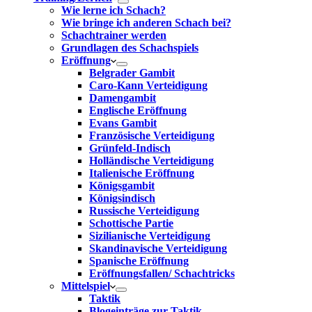
Wie lerne ich Schach?
Wie bringe ich anderen Schach bei?
Schachtrainer werden
Grundlagen des Schachspiels
Eröffnung
Belgrader Gambit
Caro-Kann Verteidigung
Damengambit
Englische Eröffnung
Evans Gambit
Französische Verteidigung
Grünfeld-Indisch
Holländische Verteidigung
Italienische Eröffnung
Königsgambit
Königsindisch
Russische Verteidigung
Schottische Partie
Sizilianische Verteidigung
Skandinavische Verteidigung
Spanische Eröffnung
Eröffnungsfallen/ Schachtricks
Mittelspiel
Taktik
Blogeinträge zur Taktik