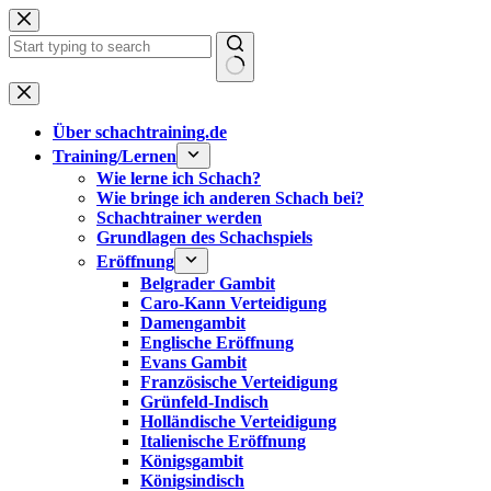
Zum
Inhalt
springen
Keine
Ergebnisse
Über schachtraining.de
Training/Lernen
Wie lerne ich Schach?
Wie bringe ich anderen Schach bei?
Schachtrainer werden
Grundlagen des Schachspiels
Eröffnung
Belgrader Gambit
Caro-Kann Verteidigung
Damengambit
Englische Eröffnung
Evans Gambit
Französische Verteidigung
Grünfeld-Indisch
Holländische Verteidigung
Italienische Eröffnung
Königsgambit
Königsindisch