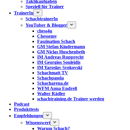
Taktikaufgaben
Speziell für Trainer
TrainerIn
SchachtrainerIn
YouTuber & Blogger
chess4u
Chessemy
Faszination Schach
GM Stefan Kindermann
GM Niclas Huschenbeth
IM Andreas Rupprecht
IM Georgios Souleidis
IM Yaroslav Srokovski
Schachmatt TV
Schachpanda
Schacharena.de
WFM Anna Endreß
Walter Rädler
schachtraining.de Trainer werden
Podcast
Produkttests
Empfehlungen
Wissenswert
Warum Schach?