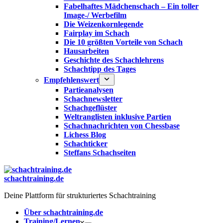
Fabelhaftes Mädchenschach – Ein toller
Image-/ Werbefilm
Die Weizenkornlegende
Fairplay im Schach
Die 10 größten Vorteile von Schach‎
Hausarbeiten
Geschichte des Schachlehrens
Schachtipp des Tages
Empfehlenswert
Partieanalysen
Schachnewsletter
Schachgeflüster
Weltranglisten inklusive Partien
Schachnachrichten von Chessbase
Lichess Blog
Schachticker
Steffans Schachseiten
schachtraining.de
Deine Plattform für strukturiertes Schachtraining
Über schachtraining.de
Training/Lernen