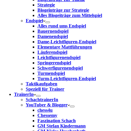
Strategie
Blogeinträge zur Strategie
Alles Blogeiträge zum Mittelspiel
Endspiel
Alles rund ums Endspiel
Bauernendspiel
Damenendspiel
Dame-Leichtfiguren-Endspiel
Elementare Mattführungen
Läuferendspiel
Leichtfigurenendspiel
Springerendspiel
Schwerfigurenendspiel
Turmendspiel
Turm-Leichtfiguren-Endspiel
Taktikaufgaben
Speziell für Trainer
TrainerIn
SchachtrainerIn
YouTuber & Blogger
chess4u
Chessemy
Faszination Schach
GM Stefan Kindermann