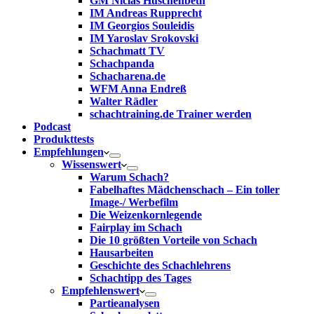
GM Niclas Huschenbeth
IM Andreas Rupprecht
IM Georgios Souleidis
IM Yaroslav Srokovski
Schachmatt TV
Schachpanda
Schacharena.de
WFM Anna Endreß
Walter Rädler
schachtraining.de Trainer werden
Podcast
Produkttests
Empfehlungen
Wissenswert
Warum Schach?
Fabelhaftes Mädchenschach – Ein toller
Image-/ Werbefilm
Die Weizenkornlegende
Fairplay im Schach
Die 10 größten Vorteile von Schach‎
Hausarbeiten
Geschichte des Schachlehrens
Schachtipp des Tages
Empfehlenswert
Partieanalysen