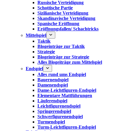
Russische Verteidigung
Schottische Partie
Sizilianische Verteidigung
Skandinavische Verteidigung
Spanische Eröffnung
Eröffnungsfallen/ Schachtricks
Mittelspiel
Taktik
Blogeinträge zur Taktik
Strategie
Blogeinträge zur Strategie
Alles Blogeiträge zum Mittelspiel
Endspiel
Alles rund ums Endspiel
Bauernendspiel
Damenendspiel
Dame-Leichtfiguren-Endspiel
Elementare Mattführungen
Läuferendspiel
Leichtfigurenendspiel
Springerendspiel
Schwerfigurenendspiel
Turmendspiel
Turm-Leichtfiguren-Endspiel