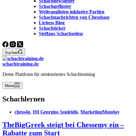
Schachnewsletter
Schachgeflüster
Weltranglisten inklusive Partien
Schachnachrichten von Chessbase
Lichess Blog
Schachticker
Steffans Schachseiten
Suchen
schachtraining.de
Deine Plattform für strukturiertes Schachtraining
Menü
Schachlernen
chess4u
,
IM Georgios Souleidis
,
MarketingMonday
TheBigGreek steigt bei Chessemy ein –
Rabatte zum Start