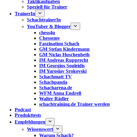
Taktikaufgaben
Speziell für Trainer
TrainerIn
SchachtrainerIn
YouTuber & Blogger
chess4u
Chessemy
Faszination Schach
GM Stefan Kindermann
GM Niclas Huschenbeth
IM Andreas Rupprecht
IM Georgios Souleidis
IM Yaroslav Srokovski
Schachmatt TV
Schachpanda
Schacharena.de
WFM Anna Endreß
Walter Rädler
schachtraining.de Trainer werden
Podcast
Produkttests
Empfehlungen
Wissenswert
Warum Schach?