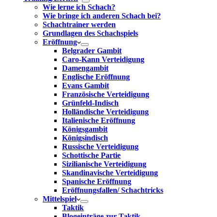
Wie lerne ich Schach?
Wie bringe ich anderen Schach bei?
Schachtrainer werden
Grundlagen des Schachspiels
Eröffnung
Belgrader Gambit
Caro-Kann Verteidigung
Damengambit
Englische Eröffnung
Evans Gambit
Französische Verteidigung
Grünfeld-Indisch
Holländische Verteidigung
Italienische Eröffnung
Königsgambit
Königsindisch
Russische Verteidigung
Schottische Partie
Sizilianische Verteidigung
Skandinavische Verteidigung
Spanische Eröffnung
Eröffnungsfallen/ Schachtricks
Mittelspiel
Taktik
Blogeinträge zur Taktik