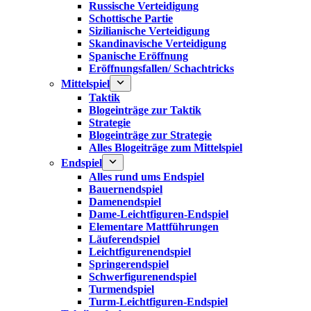
Russische Verteidigung
Schottische Partie
Sizilianische Verteidigung
Skandinavische Verteidigung
Spanische Eröffnung
Eröffnungsfallen/ Schachtricks
Mittelspiel
Taktik
Blogeinträge zur Taktik
Strategie
Blogeinträge zur Strategie
Alles Blogeiträge zum Mittelspiel
Endspiel
Alles rund ums Endspiel
Bauernendspiel
Damenendspiel
Dame-Leichtfiguren-Endspiel
Elementare Mattführungen
Läuferendspiel
Leichtfigurenendspiel
Springerendspiel
Schwerfigurenendspiel
Turmendspiel
Turm-Leichtfiguren-Endspiel