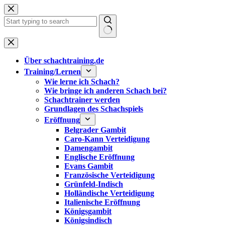
Zum
Inhalt
springen
Keine
Ergebnisse
Über schachtraining.de
Training/Lernen
Wie lerne ich Schach?
Wie bringe ich anderen Schach bei?
Schachtrainer werden
Grundlagen des Schachspiels
Eröffnung
Belgrader Gambit
Caro-Kann Verteidigung
Damengambit
Englische Eröffnung
Evans Gambit
Französische Verteidigung
Grünfeld-Indisch
Holländische Verteidigung
Italienische Eröffnung
Königsgambit
Königsindisch