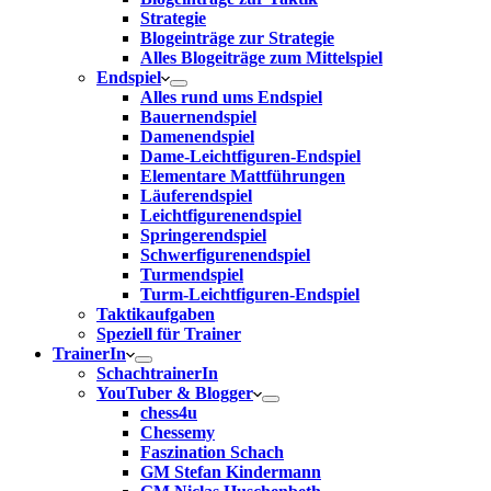
Strategie
Blogeinträge zur Strategie
Alles Blogeiträge zum Mittelspiel
Endspiel
Alles rund ums Endspiel
Bauernendspiel
Damenendspiel
Dame-Leichtfiguren-Endspiel
Elementare Mattführungen
Läuferendspiel
Leichtfigurenendspiel
Springerendspiel
Schwerfigurenendspiel
Turmendspiel
Turm-Leichtfiguren-Endspiel
Taktikaufgaben
Speziell für Trainer
TrainerIn
SchachtrainerIn
YouTuber & Blogger
chess4u
Chessemy
Faszination Schach
GM Stefan Kindermann