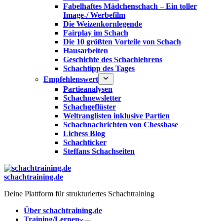
Fabelhaftes Mädchenschach – Ein toller
Image-/ Werbefilm
Die Weizenkornlegende
Fairplay im Schach
Die 10 größten Vorteile von Schach‎
Hausarbeiten
Geschichte des Schachlehrens
Schachtipp des Tages
Empfehlenswert
Partieanalysen
Schachnewsletter
Schachgeflüster
Weltranglisten inklusive Partien
Schachnachrichten von Chessbase
Lichess Blog
Schachticker
Steffans Schachseiten
schachtraining.de
Deine Plattform für strukturiertes Schachtraining
Über schachtraining.de
Training/Lernen