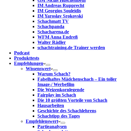
GM Niclas Huschenbeth
IM Andreas Rupprecht
IM Georgios Souleidis
IM Yaroslav Srokovski
Schachmatt TV
Schachpanda
Schacharena.de
WFM Anna Endreß
Walter Rädler
schachtraining.de Trainer werden
Podcast
Produkttests
Empfehlungen
Wissenswert
Warum Schach?
Fabelhaftes Mädchenschach – Ein toller
Image-/ Werbefilm
Die Weizenkornlegende
Fairplay im Schach
Die 10 größten Vorteile von Schach‎
Hausarbeiten
Geschichte des Schachlehrens
Schachtipp des Tages
Empfehlenswert
Partieanalysen