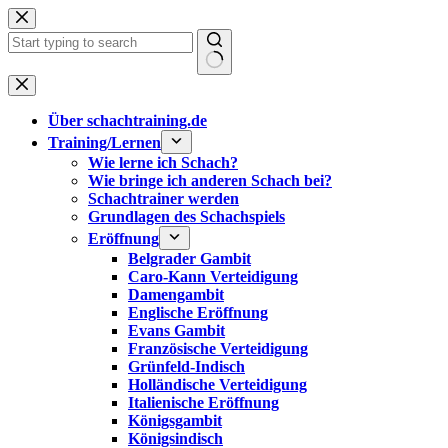
Zum
Inhalt
springen
Keine
Ergebnisse
Über schachtraining.de
Training/Lernen
Wie lerne ich Schach?
Wie bringe ich anderen Schach bei?
Schachtrainer werden
Grundlagen des Schachspiels
Eröffnung
Belgrader Gambit
Caro-Kann Verteidigung
Damengambit
Englische Eröffnung
Evans Gambit
Französische Verteidigung
Grünfeld-Indisch
Holländische Verteidigung
Italienische Eröffnung
Königsgambit
Königsindisch