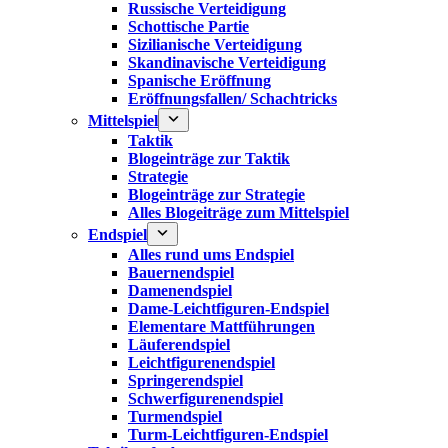
Russische Verteidigung
Schottische Partie
Sizilianische Verteidigung
Skandinavische Verteidigung
Spanische Eröffnung
Eröffnungsfallen/ Schachtricks
Mittelspiel
Taktik
Blogeinträge zur Taktik
Strategie
Blogeinträge zur Strategie
Alles Blogeiträge zum Mittelspiel
Endspiel
Alles rund ums Endspiel
Bauernendspiel
Damenendspiel
Dame-Leichtfiguren-Endspiel
Elementare Mattführungen
Läuferendspiel
Leichtfigurenendspiel
Springerendspiel
Schwerfigurenendspiel
Turmendspiel
Turm-Leichtfiguren-Endspiel