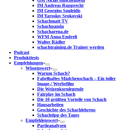
GM Niclas Huschenbeth
IM Andreas Rupprecht
IM Georgios Souleidis
IM Yaroslav Srokovski
Schachmatt TV
Schachpanda
Schacharena.de
WFM Anna Endreß
Walter Rädler
schachtraining.de Trainer werden
Podcast
Produkttests
Empfehlungen
Wissenswert
Warum Schach?
Fabelhaftes Mädchenschach – Ein toller
Image-/ Werbefilm
Die Weizenkornlegende
Fairplay im Schach
Die 10 größten Vorteile von Schach‎
Hausarbeiten
Geschichte des Schachlehrens
Schachtipp des Tages
Empfehlenswert
Partieanalysen