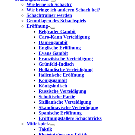
Wie lerne ich Schach?
Wie bringe ich anderen Schach bei?
Schachtrainer werden
Grundlagen des Schachspiels
Eröffnung
Belgrader Gambit
Caro-Kann Verteidigung
Damengambit
Englische Eröffnung
Evans Gambit
Französische Verteidigung
Grünfeld-Indisch
Holländische Verteidigung
Italienische Eröffnung
Königsgambit
Königsindisch
Russische Verteidigung
Schottische Partie
Sizilianische Verteidigung
Skandinavische Verteidigung
Spanische Eröffnung
Eröffnungsfallen/ Schachtricks
Mittelspiel
Taktik
Blogeinträge zur Taktik