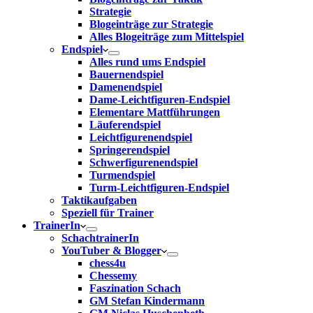
Strategie
Blogeinträge zur Strategie
Alles Blogeiträge zum Mittelspiel
Endspiel
Alles rund ums Endspiel
Bauernendspiel
Damenendspiel
Dame-Leichtfiguren-Endspiel
Elementare Mattführungen
Läuferendspiel
Leichtfigurenendspiel
Springerendspiel
Schwerfigurenendspiel
Turmendspiel
Turm-Leichtfiguren-Endspiel
Taktikaufgaben
Speziell für Trainer
TrainerIn
SchachtrainerIn
YouTuber & Blogger
chess4u
Chessemy
Faszination Schach
GM Stefan Kindermann