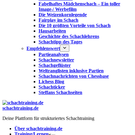
Fabelhaftes Mädchenschach – Ein toller
Image-/ Werbefilm
Die Weizenkornlegende
Fairplay im Schach
Die 10 größten Vorteile von Schach‎
Hausarbeiten
Geschichte des Schachlehrens
Schachtipp des Tages
Empfehlenswert
Partieanalysen
Schachnewsletter
Schachgeflüster
Weltranglisten inklusive Partien
Schachnachrichten von Chessbase
Lichess Blog
Schachticker
Steffans Schachseiten
schachtraining.de
Deine Plattform für strukturiertes Schachtraining
Über schachtraining.de
Training/Lernen