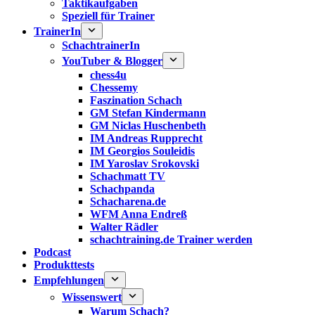
Taktikaufgaben
Speziell für Trainer
TrainerIn
SchachtrainerIn
YouTuber & Blogger
chess4u
Chessemy
Faszination Schach
GM Stefan Kindermann
GM Niclas Huschenbeth
IM Andreas Rupprecht
IM Georgios Souleidis
IM Yaroslav Srokovski
Schachmatt TV
Schachpanda
Schacharena.de
WFM Anna Endreß
Walter Rädler
schachtraining.de Trainer werden
Podcast
Produkttests
Empfehlungen
Wissenswert
Warum Schach?